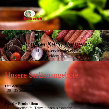
Metzgerei Karin Berberich
Fleisch, Wurst und Partyservice aus eigener Produktion
in Leidersbach
Unsere Stellenangebote
Für den Verkauf:
- 30 - 35 Stunden pro Woche
Für die Produktion:
- Produktionshilfe, Teilzeit, nach Absprache