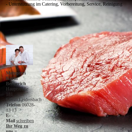
- Unterstützung im Catering, Vorbereitung, Service, Reinigung
Metzgerei
Karin
Berberich
Hauptstraße
181
63849 Leidersbach
Telefon
06028-
13 13
E-
Mail
schreiben
Ihr Weg zu
uns
>